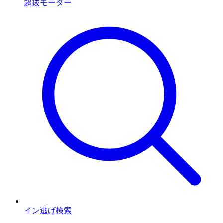
超抜モーター
イン逃げ検索