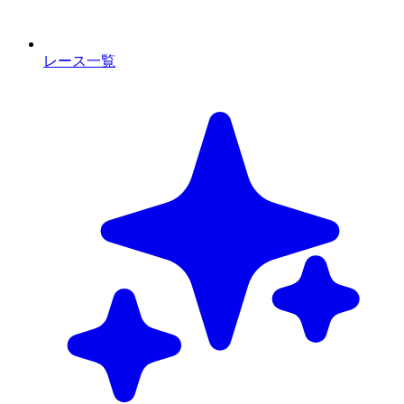
レース一覧