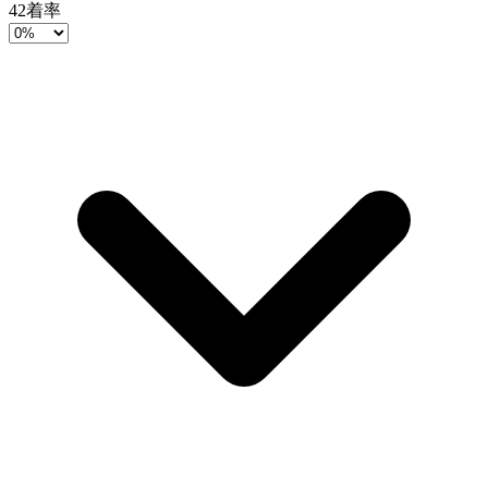
4
2着率