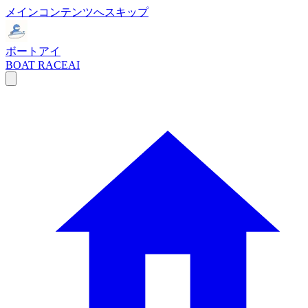
メインコンテンツへスキップ
ボートアイ
BOAT RACE
AI