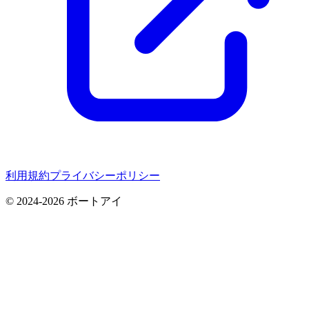
利用規約
プライバシーポリシー
©
2024-2026
ボートアイ