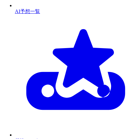
AI予想一覧