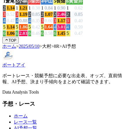
1
倉尾
2
小林
3
柴田
4
中山
5
長畑
6
黄金井
2
1.14
1
1.21
1
0.38
1
0.84
1
0.90
1
0.62
3
0.52
3
1.19
2
0.85
2
1.07
2
2.46
2
0.85
4
0.47
4
0.88
4
0.35
3
0.60
3
1.17
3
0.40
5
1.14
5
1.86
5
0.42
5
1.64
4
3.01
4
0.59
6
1.06
6
2.03
6
0.46
6
0.58
6
1.45
5
0.47
TOP
ホーム
>
2025/05/10
>
大村
>
8
R
>
AI予想
ボートアイ
ボートレース・競艇予想に必要な出走表、オッズ、直前情
報、AI予想、決まり手傾向をまとめて確認できます。
Data Analysis Tools
予想・レース
ホーム
レース一覧
AI予想一覧