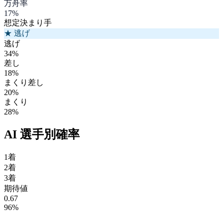
万舟率
17
%
想定決まり手
★
逃げ
逃げ
34
%
差し
18
%
まくり差し
20
%
まくり
28
%
AI 選手別確率
1着
2着
3着
期待値
0.67
96%