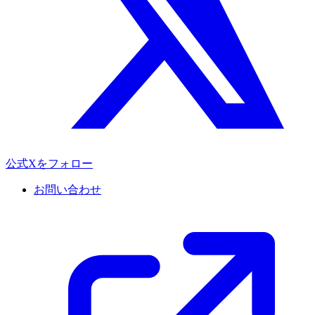
公式Xをフォロー
お問い合わせ