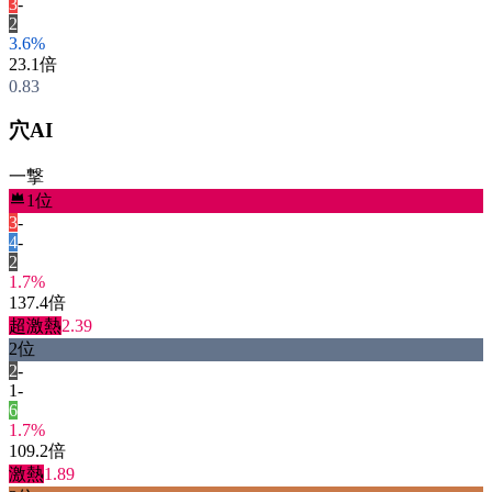
3
-
2
3.6
%
23.1
倍
0.83
穴AI
一撃
1
位
3
-
4
-
2
1.7
%
137.4
倍
超激熱
2.39
2
位
2
-
1
-
6
1.7
%
109.2
倍
激熱
1.89