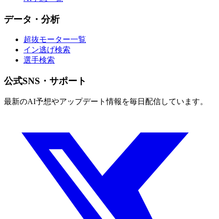
データ・分析
超抜モーター一覧
イン逃げ検索
選手検索
公式SNS・サポート
最新のAI予想やアップデート情報を毎日配信しています。