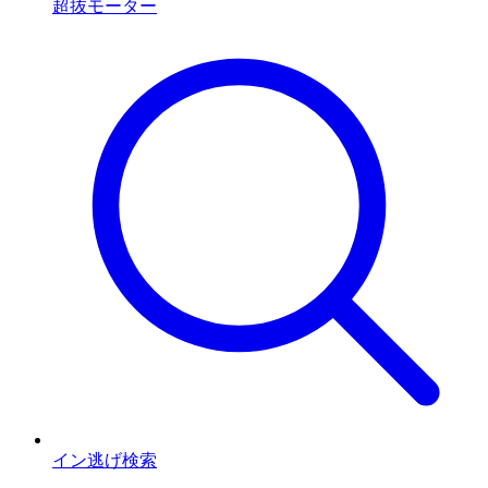
超抜モーター
イン逃げ検索