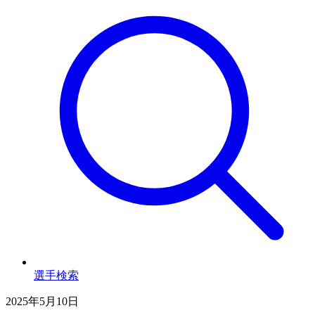
選手検索
2025年5月10日