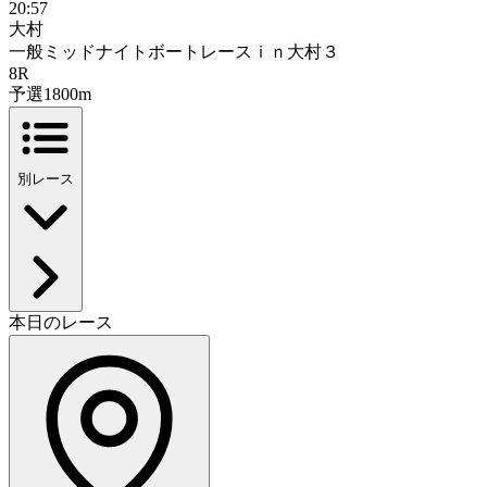
20:57
大村
一般
ミッドナイトボートレースｉｎ大村３
8
R
予選
1800m
別レース
本日のレース