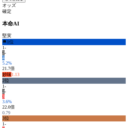
オッズ
確定
本命AI
堅実
1
位
1
-
2
-
4
5.2
%
21.7
倍
妙味
1.13
2
位
1
-
2
-
3
3.6
%
22.0
倍
0.79
3
位
1
-