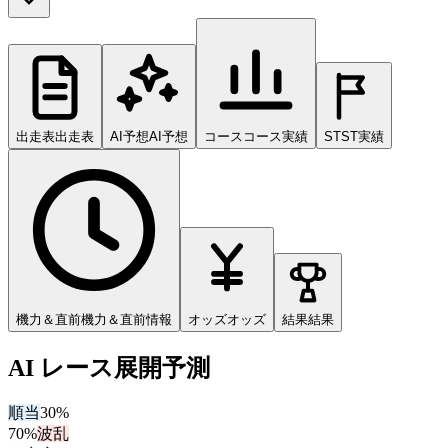
出走表
出走表
AI予想
AI予想
コース
コース実績
ST
ST実績
機力＆直前
機力＆直前情報
オッズ
オッズ
結果
結果
AI レース展開予測
順当
30
%
70
%
波乱