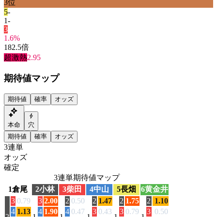
3
位
5
-
1
-
3
1.6
%
182.5
倍
超激熱
2.95
期待値マップ
期待値
確率
オッズ
本命
穴
期待値
確率
オッズ
3連単
オッズ
確定
3連単期待値マップ
1
倉尾
2
小林
3
柴田
4
中山
5
長畑
6
黄金井
3
0.79
3
2.00
2
0.50
2
1.47
2
1.75
2
1.10
4
1.13
4
1.90
4
0.47
3
0.43
3
0.79
3
0.50
2
1
1
1
1
1