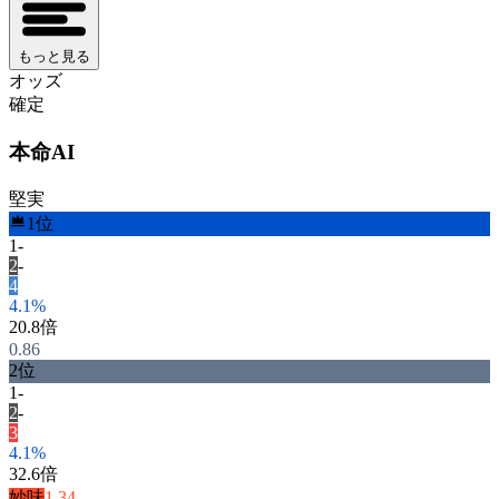
もっと見る
オッズ
確定
本命AI
堅実
1
位
1
-
2
-
4
4.1
%
20.8
倍
0.86
2
位
1
-
2
-
3
4.1
%
32.6
倍
妙味
1.34