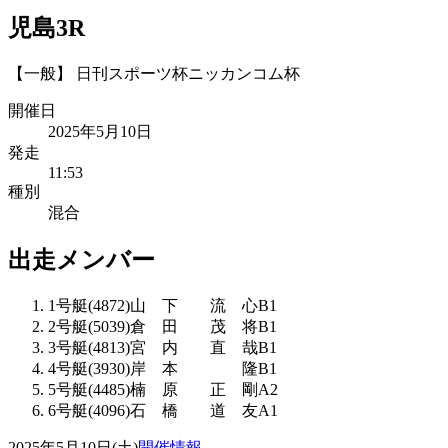
児島3R
【一般】 日刊スポーツ杯ニッカンコム杯
開催日
2025年5月10日
発走
11:53
種別
混合
出走メンバー
1
号艇
(
4872
)
山 下 流 心
B1
2
号艇
(
5039
)
倉 田 茂 将
B1
3
号艇
(
4813
)
宮 内 直 哉
B1
4
号艇
(
3930
)
岸 本 隆
B1
5
号艇
(
4485
)
楠 原 正 剛
A2
6
号艇
(
4096
)
石 橋 道 友
A1
2025年5月10日(土)
開催情報