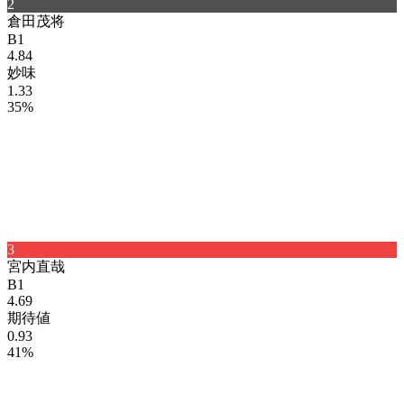
2
倉田
茂将
B1
4.84
妙味
1.33
35%
3
宮内
直哉
B1
4.69
期待値
0.93
41%