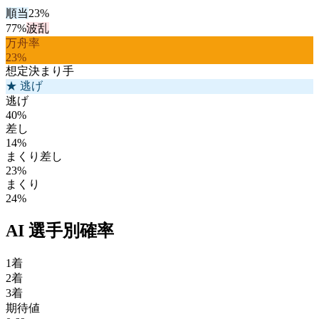
順当
23
%
77
%
波乱
万舟率
23
%
想定決まり手
★
逃げ
逃げ
40
%
差し
14
%
まくり差し
23
%
まくり
24
%
AI 選手別確率
1着
2着
3着
期待値