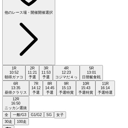
他のレース場・開催
開催選択
1
R
2
R
3
R
4
R
5
R
10:52
11:21
11:53
12:23
13:01
朝得ガァコ
予選
予選
コジマだ４っ
日替艇食戦
6
R
7
R
8
R
9
R
10
R
11
R
13:35
14:12
14:45
15:13
15:43
16:14
昼得クラリス
予選
予選
予選特賞
予選特賞
予選特選
12
R
16:50
ニッカン選抜
全
一般/G3
G1/G2
SG
女子
30走
100走