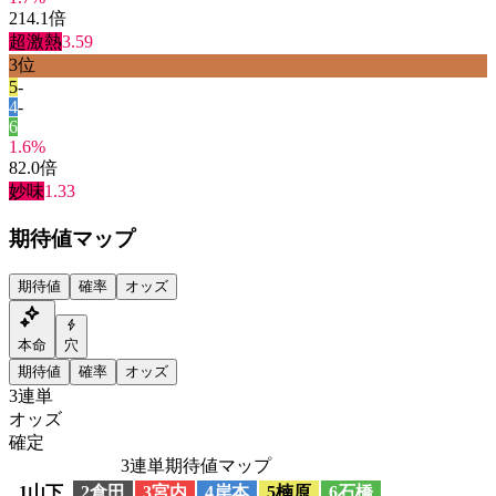
214.1
倍
超激熱
3.59
3
位
5
-
4
-
6
1.6
%
82.0
倍
妙味
1.33
期待値マップ
期待値
確率
オッズ
本命
穴
期待値
確率
オッズ
3連単
オッズ
確定
3連単期待値マップ
1
山下
2
倉田
3
宮内
4
岸本
5
楠原
6
石橋