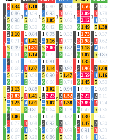
3
1.34
3
1.10
2
0.80
2
0.59
2
1.56
2
0.56
4
0.86
4
0.59
4
0.93
3
0.65
3
3.09
3
0.78
2
1
1
1
1
1
5
0.98
5
0.80
5
1.05
5
0.66
4
2.12
4
0.33
6
0.63
6
0.30
6
0.42
6
0.33
6
1.49
5
1.38
2
1.10
1
0.84
1
0.95
1
0.32
1
1.73
1
0.37
4
0.71
4
1.41
4
1.16
3
0.79
3
1.98
3
0.62
3
3
2
2
2
2
5
0.99
5
1.81
5
2.00
5
0.82
4
1.18
4
0.63
6
0.61
6
1.14
6
0.72
6
0.47
6
1.07
5
0.85
2
0.51
1
0.48
1
0.81
1
0.67
1
1.35
1
0.37
3
0.68
3
1.07
2
1.14
2
0.92
2
1.96
2
1.08
4
4
4
3
3
3
5
0.57
5
0.58
5
0.90
5
1.47
4
2.59
4
1.16
6
0.30
6
0.30
6
0.68
6
0.74
6
1.45
5
0.50
2
1.13
1
0.88
1
1.02
1
0.94
1
0.69
1
0.65
3
1.83
3
1.41
2
2.23
2
1.52
2
2.22
2
0.11
5
5
5
5
4
4
4
1.25
4
1.01
4
1.07
3
1.38
3
3.89
3
0.24
6
0.64
6
0.81
6
0.64
6
0.28
6
0.47
5
0.36
2
1.06
1
0.39
1
0.50
1
0.32
1
1.30
1
0.41
3
0.77
3
0.68
2
0.92
2
0.31
2
1.47
2
0.30
6
6
6
6
6
5
4
0.68
4
0.47
4
0.50
3
0.69
3
0.91
3
0.33
5
0.67
5
0.28
5
0.86
5
0.37
4
0.44
4
0.21