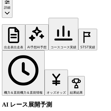
詳細
出走表
出走表
AI予想
AI予想
コース
コース実績
ST
ST実績
機力＆直前
機力＆直前情報
オッズ
オッズ
結果
結果
AI レース展開予測