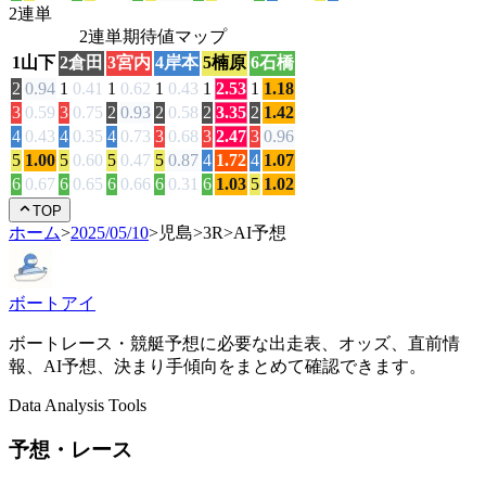
2連単
2連単期待値マップ
1
山下
2
倉田
3
宮内
4
岸本
5
楠原
6
石橋
2
0.94
1
0.41
1
0.62
1
0.43
1
2.53
1
1.18
3
0.59
3
0.75
2
0.93
2
0.58
2
3.35
2
1.42
4
0.43
4
0.35
4
0.73
3
0.68
3
2.47
3
0.96
5
1.00
5
0.60
5
0.47
5
0.87
4
1.72
4
1.07
6
0.67
6
0.65
6
0.66
6
0.31
6
1.03
5
1.02
TOP
ホーム
>
2025/05/10
>
児島
>
3
R
>
AI予想
ボートアイ
ボートレース・競艇予想に必要な出走表、オッズ、直前情
報、AI予想、決まり手傾向をまとめて確認できます。
Data Analysis Tools
予想・レース